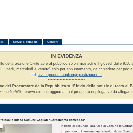
ica
Servizi al cittadino
Contatti
IN EVIDENZA
lo della Sezione Civile apre al pubblico solo il martedì e il giovedi dalle 9.30 
Il lunedì, mercoledì e venerdì solo per appuntamento, da richiedere per pec a
civile.procura.cagliari@giustiziacert.it
*************************
ive del Procuratore della Repubblica sull’ invio delle notizie di reato al P
zione NEWS i provvedimenti aggiornati e il prospetto riepilogativo da allegare a
Protocollo Intesa Comune Cagliari "Barbonismo domestico"
Insieme al Tribunale, alla Asl e al Comune di Cagliar
un progetto di intervento interistituzionale sul "barb