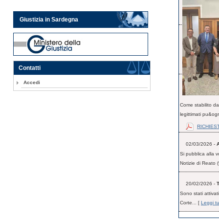
Giustizia in Sardegna
Contatti
Accedi
Come stabilito dal
legittimati pu&ogr
RICHIEST
02/03/2026 -
Si pubblica alla
Notizie di Reato (
20/02/2026 -
Sono stati attivat
Corte... [
Leggi tu