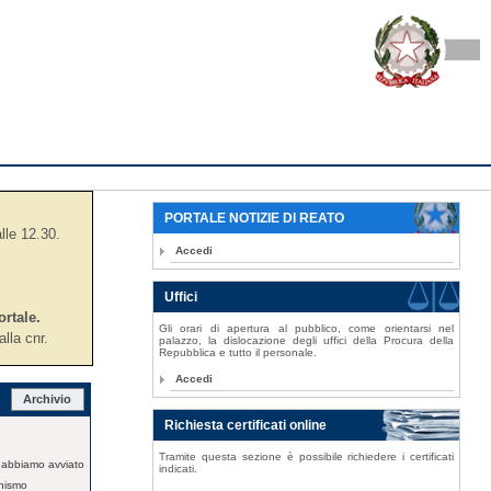
PORTALE NOTIZIE DI REATO
alle 12.30.
Accedi
Uffici
ortale.
Gli orari di apertura al pubblico, come orientarsi nel
lla cnr.
palazzo, la dislocazione degli uffici della Procura della
Repubblica e tutto il personale.
Accedi
Archivio
Richiesta certificati online
Tramite questa sezione è possibile richiedere i certificati
i abbiamo avviato
indicati.
onismo