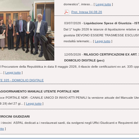
domestico", inteso... [
Leggi tutto
]
Prot. Intesa 04.08.26
03/07/2026 -
Liquidazione Spese di Giustizia - 
Dal 1° luglio 2026 le istanze di liquidazione relative a
giustizia DEVONO ESSERE TRASMESSE ESCLUSI
modalità telematic... [
Leggi tutto
]
12/05/2026 -
RILASCIO CERTIFICAZIONI EX ART. 
DOMICILIO DIGITALE (pec)
 Procuratore della Repubblica in data 8 maggio 2026, il rilascio delle certificazioni ex art. 335 cpp 
... [
Leggi tutto
]
E 335 - DOMICILIO DIGITALE
AGGIORNAMENTO MANUALE UTENTE PORTALE NDR
 voce PORTALE NDR - CANALE UNICO DI INVIO ATTI PENALI la versione attuale del Manuale Ute
9.19) del 27 gi... [
Leggi tutto
]
TIROCINI GIUDIZIARI
i i tirocini ASPAL dedicati a i neolaureati sardi, da svolgersi negli Uffici Giudicanti e Requirenti del 
tto
]