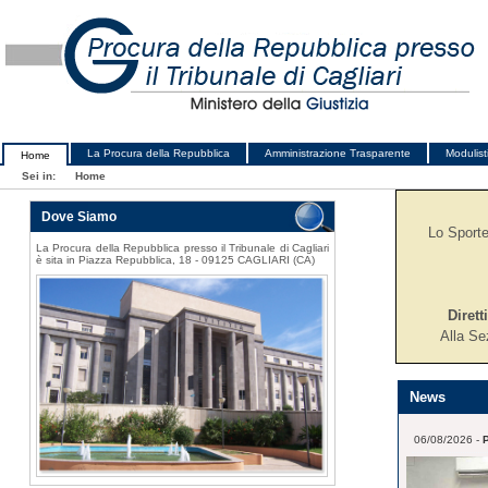
La Procura della Repubblica
Amministrazione Trasparente
Modulist
Home
Sei in:
Home
Dove Siamo
Lo Sportel
La Procura della Repubblica presso il Tribunale di Cagliari
è sita in Piazza Repubblica, 18 - 09125 CAGLIARI (CA)
Dirett
Alla Se
News
06/08/2026 -