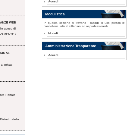
Accedi
Modulistica
ISTANZE WEB
In questa sezione si trovano i moduli in uso presso le
cancellerie, utili al cittadino ed ai professionisti.
lle spese di
Moduli
VAMENTE in
Amministrazione Trasparente
335 AL
Accedi
ai privati
nte Portale
Distretto della