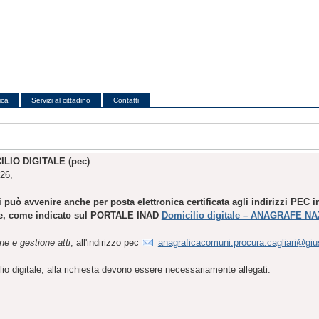
ica
Servizi al cittadino
Contatti
LIO DIGITALE (pec)
026,
mati può avvenire anche per posta elettronica certificata agli indirizzi PEC
gitale, come indicato sul PORTALE INAD
Domicilio digitale – ANAGRAFE N
ne e gestione atti
, all'indirizzo pec
anagraficacomuni.procura.cagliari@giust
lio digitale, alla richiesta devono essere necessariamente allegati: