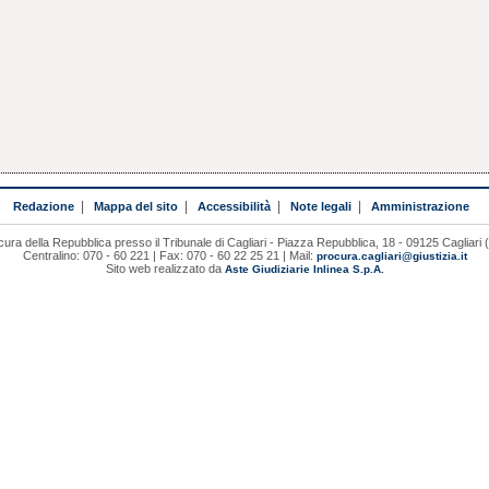
Redazione
|
Mappa del sito
|
Accessibilità
|
Note legali
|
Amministrazione
cura della Repubblica presso il Tribunale di Cagliari - Piazza Repubblica, 18 - 09125 Cagliari 
Centralino: 070 - 60 221 | Fax: 070 - 60 22 25 21 | Mail:
procura.cagliari@giustizia.it
Sito web realizzato da
Aste Giudiziarie Inlinea S.p.A.