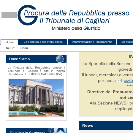
La Procura della Repubblica
Amministrazione Trasparente
Modulist
Home
Sei in:
Home
I
Dove Siamo
Lo Sportello della Sezione C
La Procura della Repubblica presso il
giovedi 
Tribunale di Cagliari è sita in Piazza
Repubblica, 18 - 09125 CAGLIARI (CA)
Il lunedì, mercoledì e ven
per pec a
civil
****
Direttive del Procurato
notizie
Alla Sezione NEWS i pr
riepilogat
News
Giustizia in Sardegna