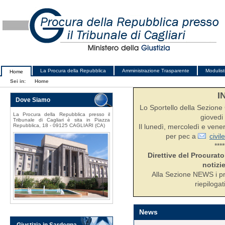
La Procura della Repubblica
Amministrazione Trasparente
Modulist
Home
Sei in:
Home
I
Dove Siamo
Lo Sportello della Sezione C
La Procura della Repubblica presso il
giovedi 
Tribunale di Cagliari è sita in Piazza
Repubblica, 18 - 09125 CAGLIARI (CA)
Il lunedì, mercoledì e ven
per pec a
civil
****
Direttive del Procurato
notizie
Alla Sezione NEWS i pr
riepilogat
News
Giustizia in Sardegna