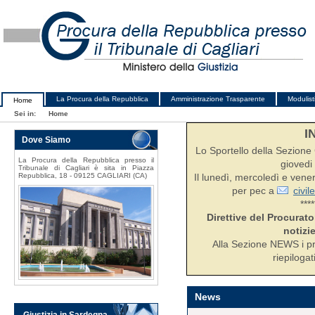
La Procura della Repubblica
Amministrazione Trasparente
Modulist
Home
Sei in:
Home
I
Dove Siamo
Lo Sportello della Sezione C
La Procura della Repubblica presso il
giovedi 
Tribunale di Cagliari è sita in Piazza
Repubblica, 18 - 09125 CAGLIARI (CA)
Il lunedì, mercoledì e ven
per pec a
civil
****
Direttive del Procurato
notizie
Alla Sezione NEWS i pr
riepilogat
News
Giustizia in Sardegna