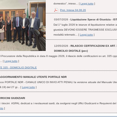
domestico", inteso... [
Leggi tutto
]
Prot. Intesa 04.08.26
03/07/2026 -
Liquidazione Spese di Giustizia - 
Dal 1° luglio 2026 le istanze di liquidazione relative a
giustizia DEVONO ESSERE TRASMESSE ESCLUSI
modalità telematic... [
Leggi tutto
]
12/05/2026 -
RILASCIO CERTIFICAZIONI EX ART. 
DOMICILIO DIGITALE (pec)
 Procuratore della Repubblica in data 8 maggio 2026, il rilascio delle certificazioni ex art. 335 cpp 
... [
Leggi tutto
]
E 335 - DOMICILIO DIGITALE
AGGIORNAMENTO MANUALE UTENTE PORTALE NDR
 voce PORTALE NDR - CANALE UNICO DI INVIO ATTI PENALI la versione attuale del Manuale Ute
9.19) del 27 gi... [
Leggi tutto
]
TIROCINI GIUDIZIARI
i i tirocini ASPAL dedicati a i neolaureati sardi, da svolgersi negli Uffici Giudicanti e Requirenti del 
tto
]