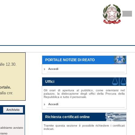
PORTALE NOTIZIE DI REATO
alle 12.30.
Accedi
Uffici
ortale.
Gli orari di apertura al pubblico, come orientarsi nel
lla cnr.
palazzo, la dislocazione degli uffici della Procura della
Repubblica e tutto il personale.
Accedi
Archivio
Richiesta certificati online
Tramite questa sezione è possibile richiedere i certificati
i abbiamo avviato
indicati.
onismo