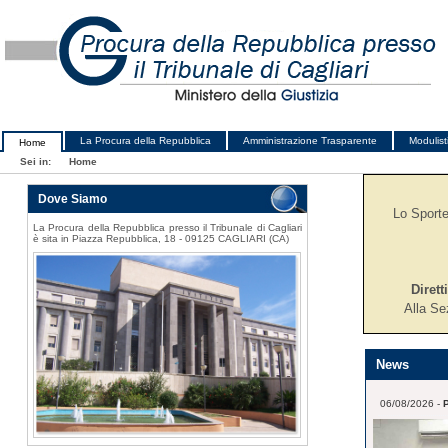
La Procura della Repubblica
Amministrazione Trasparente
Modulist
Home
Sei in:
Home
Dove Siamo
Lo Sportel
La Procura della Repubblica presso il Tribunale di Cagliari
è sita in Piazza Repubblica, 18 - 09125 CAGLIARI (CA)
Dirett
Alla Se
News
06/08/2026 -