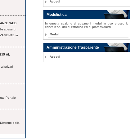
Accedi
Modulistica
ISTANZE WEB
In questa sezione si trovano i moduli in uso presso le
cancellerie, utili al cittadino ed ai professionisti.
lle spese di
Moduli
VAMENTE in
Amministrazione Trasparente
335 AL
Accedi
ai privati
nte Portale
Distretto della