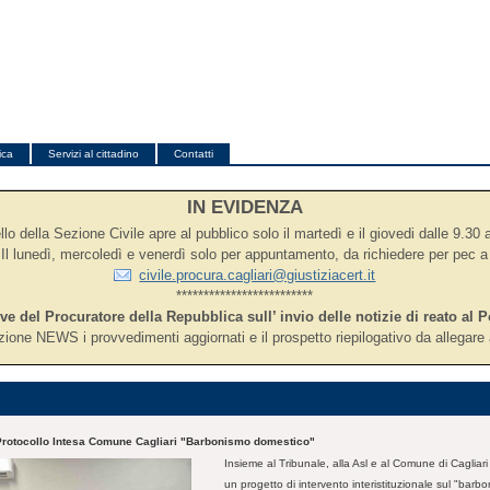
ica
Servizi al cittadino
Contatti
IN EVIDENZA
lo della Sezione Civile apre al pubblico solo il martedì e il giovedi dalle 9.30 
Il lunedì, mercoledì e venerdì solo per appuntamento, da richiedere per pec a
civile.procura.cagliari@giustiziacert.it
*************************
ive del Procuratore della Repubblica sull’ invio delle notizie di reato al P
zione NEWS i provvedimenti aggiornati e il prospetto riepilogativo da allegare a
Protocollo Intesa Comune Cagliari "Barbonismo domestico"
Insieme al Tribunale, alla Asl e al Comune di Cagliar
un progetto di intervento interistituzionale sul "barb