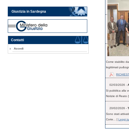
Giustizia in Sardegna
Contatti
Accedi
Come stabilito dal
legittimati pu&ogr
RICHIEST
02/03/2026 -
Si pubblica alla
Notizie di Reato (
20/02/2026 -
Sono stati attivat
Corte... [
Leggi tu